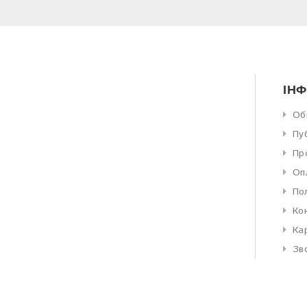
ІН
Об
Пу
Пр
Оп
По
Ко
Ка
Зв