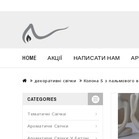
HOME
АКЦІЇ
НАПИСАТИ НАМ
А
декоративні свічки
Колона S з пальмового в
CATEGORIES
Tематичні Свічки
Ароматичні Свічки
Ароматичні Свічки У Бетоні