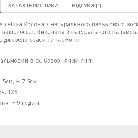
ХАРАКТЕРИСТИКИ
ВІДГУКИ (0)
 свічка Колона з натурального пальмового вос
у вашої оселі. Виконана з натурального пальмов
 джерело краси та гармонії.
альмовий віск, бавовняний гніт.
D-5cм, H-7,5см
у: 125 г
ння: ~ 9 годин
.