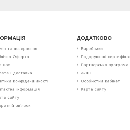
ФОРМАЦІЯ
ДОДАТКОВО
мін та повернення
Виробники
блічна Оферта
Подарункові сертифіка
о нас
Партнерська програма
лата і доставка
Акції
літика конфіденційності
Особистий кабінет
нтактна інформація
Карта сайту
рта сайту
оротній зв’язок