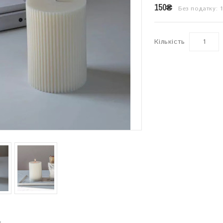
150₴
Без податку: 
Кількість