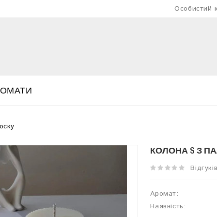
Особистий к
РОМАТИ
оску
КОЛОНА S З П
Відгуків
Аромат:
Наявність: