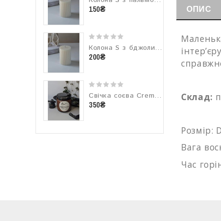
Колона S з пальмового воску
ОПИС
150₴
Маленька
Колона S з бджолиного воску
інтер’єр
200₴
справжнє
Склад:
п
Свічка соєва Creme Сaramel (крем карамель) 105г
350₴
Розмір: 
Вага воск
Час горі