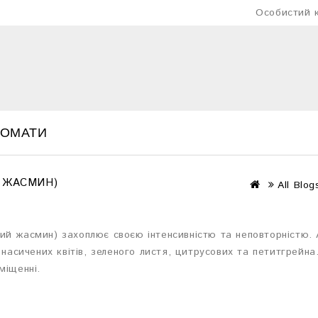
Особистий к
РОМАТИ
Й ЖАСМИН)
All Blog
учий жасмин) захоплює своєю інтенсивністю та неповторністю.
насичених квітів, зеленого листя, цитрусових та петитгрейн
міщенні.