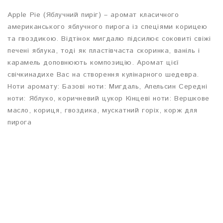
Apple Pie (Яблучний пиріг) – аромат класичного
американського яблучного пирога із спеціями корицею
та гвоздикою. Відтінок мигдалю підсилює соковиті свіжі
печені яблука, тоді як пластівчаста скоринка, ваніль і
карамель доповнюють композицію. Аромат цієї
свічкинадихе Вас на створення кулінарного шедевра.
Ноти аромату: Базові ноти: Мигдаль, Апельсин Середні
ноти: Яблуко, коричневий цукор Кінцеві ноти: Вершкове
масло, кориця, гвоздика, мускатний горіх, корж для
пирога